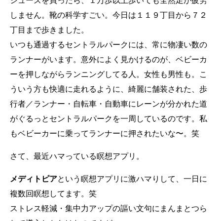
シューズを買ったら、１万歩以上歩いても全然足が疲労
しません。靴の科学すごい。今日は１１９丁目から７２
丁目まで歩きました。
いつも通過するセントラルパークには、常に物凄い数の
ランナーがいます。意外によく見かけるのが、ベビーカ
ーを押しながらランニングしてる人。女性も男性も。こ
ういう方も快適に走れるように、綺麗に舗装された、歩
行者／ランナー・自転車・自動車にレーンが分かれた道
がぐるっとセントラルパークを一周しているのです。私
もベビーカーに乗ってランナーに押されたいな〜。笑
さて、最近ハマっている瞑想アプリ。
メディトピア
という瞑想アプリに激ハマりして、一日に
複数回瞑想してます。笑
ストレス軽減・集中力アップの謳い文句にまんまとつら