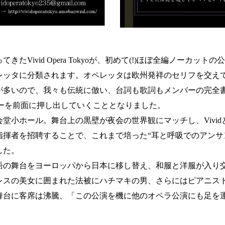
Vivid Opera Tokyoが、初めて(!)ほぼ全編ノーカット
レッタに分類されます。オペレッタは欧州発祥のセリフを交え
が多いので、我々も伝統に倣い、台詞も歌詞もメンバーの完全
カラーを前面に押し出していくこととなりました。
堂小ホール。舞台上の黒壁が夜会の世界観にマッチし、Vivi
指揮者を招聘することで、これまで培った“耳と呼吸でのアンサ
した。
語の舞台をヨーロッパから日本に移し替え、和服と洋服が入り
レスの美女に囲まれた法被にハチマキの男、さらにはピアニス
舞台に客席は沸騰、「この公演を機に他のオペラ公演にも足を