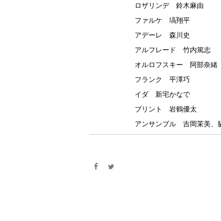
ロザリンデ 鈴木麻由
ファルケ 塙翔平
アデーレ 森川史
アルフレード 竹内篤志
オルロフスキー 阿部奈緒
フランク 平澤巧
イダ 新宅かなで
ブリント 岩鶴優太
アンサンブル 吉岡茉美、