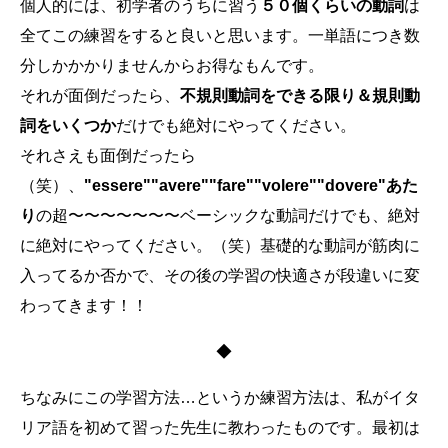
個人的には、初学者のうちに習う
５０個くらいの動詞
は
全てこの練習をすると良いと思います。一単語につき数
分しかかかりませんからお得なもんです。
それが面倒だったら、
不規則動詞をできる限り＆規則動
詞をいくつか
だけでも絶対にやってください。
それさえも面倒だったら
（笑）、
"essere""avere""fare""volere""dovere"あた
り
の超〜〜〜〜〜〜〜ベーシックな動詞だけでも、絶対
に絶対にやってください。（笑）基礎的な動詞が筋肉に
入ってるか否かで、その後の学習の快適さが段違いに変
わってきます！！
◆
ちなみにこの学習方法…というか練習方法は、私がイタ
リア語を初めて習った先生に教わったものです。最初は