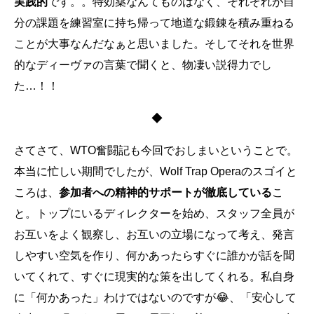
実践的
です。。特効薬なんてものはなく、それぞれが自
分の課題を練習室に持ち帰って地道な鍛錬を積み重ねる
ことが大事なんだなぁと思いました。そしてそれを世界
的なディーヴァの言葉で聞くと、物凄い説得力でし
た…！！
◆
さてさて、WTO奮闘記も今回でおしまいということで。
本当に忙しい期間でしたが、Wolf Trap Operaのスゴイと
ころは、
参加者への精神的サポートが徹底している
こ
と。トップにいるディレクターを始め、スタッフ全員が
お互いをよく観察し、お互いの立場になって考え、発言
しやすい空気を作り、何かあったらすぐに誰かが話を聞
いてくれて、すぐに現実的な策を出してくれる。私自身
に「何かあった」わけではないのですが😂、「安心して