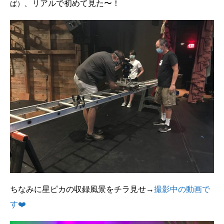
、リアルで初めて見た〜！
ば）
ちなみに星ピカの収録風景をチラ見せ→
撮影中の動画で
す❤️