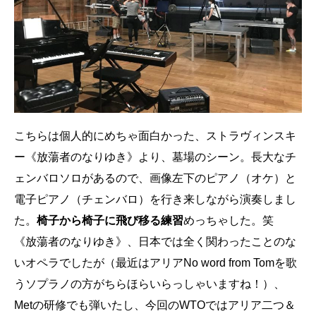
こちらは個人的にめちゃ面白かった、ストラヴィンスキ
ー《放蕩者のなりゆき》より、墓場のシーン。長大なチ
ェンバロソロがあるので、画像左下のピアノ（オケ）と
電子ピアノ（チェンバロ）を行き来しながら演奏しまし
た。
椅子から椅子に飛び移る練習
めっちゃした。笑
《放蕩者のなりゆき》、日本では全く関わったことのな
いオペラでしたが（最近はアリアNo word from Tomを歌
うソプラノの方がちらほらいらっしゃいますね！）、
Metの研修でも弾いたし、今回のWTOではアリア二つ＆