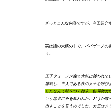
ざっとこんな内容ですが、今回紹
実は話の大筋の中で、パパゲーノの
う。
王子タミーノが森で大蛇に襲われて
感動し、主人である夜の女王を呼び
したなんて嘘をつく始末。結局侍女
いう悪者に娘を奪われた。どうか救
出すことを誓うのでした。女王はタ