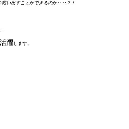
を救い出すことができるのか‥‥？！
た！
活躍
します。