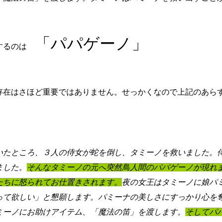
「パパゲーノ」
介するのは
存在はさほど重要ではありません。せっかくなので上記のあら
いたところ、３人の侍女が蛇を倒し、タミーノを救いました。
ました。
そんなタミーノの元へ突然鳥人間のパパゲーノが現れ
たちに怒られてお仕置きされます。
夜の女王はタミーノに娘パ
って欲しい」と懇願します。パミーナの美しさにすっかり心を
ミーノにお助けアイテム、「魔法の笛」を渡します。
そしてパ