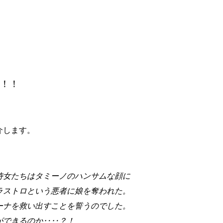
！！
介します。
侍女たちはタミーノのハンサムな顔に
ラストロという悪者に娘を奪われた。
ーナを救い出すことを誓うのでした。
ができるのか‥‥？！