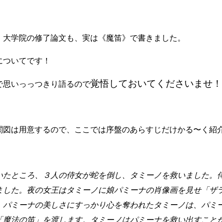
。大学院の修了論文も、実は《魔笛》で書きました。
についてです！
覚悟しておいてくださいませ！
で思いっっつきり語るので
関図は用意するので、ここでは序盤のあらすじだけかる〜く紹
いたところ、３人の侍女が蛇を倒し、タミーノを救いました。
ました。夜の女王はタミーノに娘パミーナの肖像画を見せ「ザ
。パミーナの美しさにすっかり心を奪われたタミーノは、パミ
「魔法の笛」を渡します。タミーノはパミーナを救い出すこと