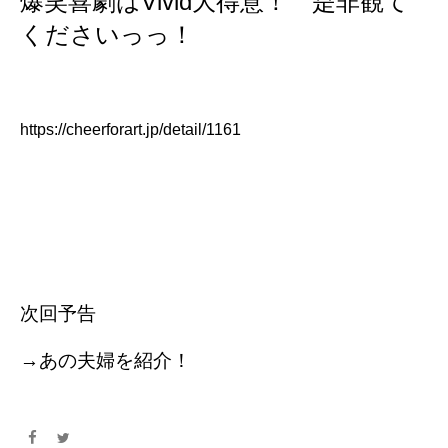
爆笑喜劇はVivid大得意！ 是非観て
くださいっっ！
https://cheerforart.jp/detail/1161
次回予告
→あの夫婦を紹介！