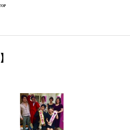
TOP
】