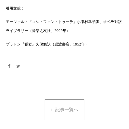
引用文献：
モーツァルト『コシ・ファン・トゥッテ』小瀬村幸子訳、オペラ対訳
ライブラリー（音楽
之友社、
2002
年）
プラトン『饗宴』久保勉訳（岩波書店、
1952
年）
記事一覧へ