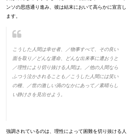
ンソの思惑通り進み、彼は結末において高らかに宣言し
ます。
こうした人間は幸せ者、／物事すべて、その良い
面を取り／どんな運命、どんな出来
事に遭おうと
／理性により切り抜ける人間は。／他の人間なら
ふつう泣かされること
も／こうした人間には笑い
の種、／世の激しい渦のなかにあって／素晴らし
い静けさ
を見出せよう。
強調されているのは、理性によって困難を切り抜ける人